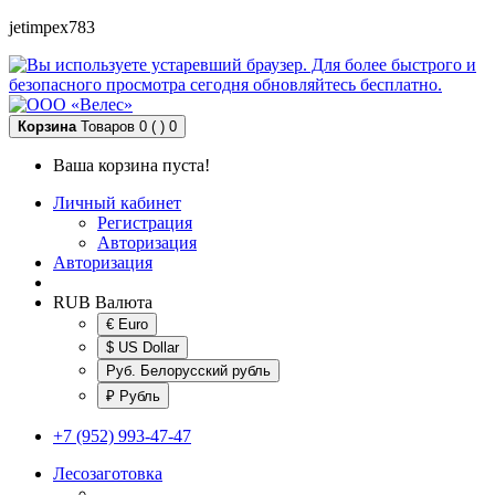
jetimpex783
Корзина
Товаров 0 ( )
0
Ваша корзина пуста!
Личный кабинет
Регистрация
Авторизация
Авторизация
RUB
Валюта
€ Euro
$ US Dollar
Руб. Белорусский рубль
₽ Рубль
+7 (952) 993-47-47
Лесозаготовка