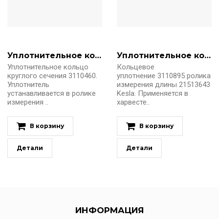
Уплотнительное кольцо (резиновое) круглого сечения
Уплотнительное кольцо (резиновое) круглого сечения
Уплотнительное кольцо
Кольцевое
круглого сечения 3110460.
уплотнение 3110895 ролика
Уплотнитель
измерения длины 21513643
устанавливается в ролике
Kesla. Применяется в
измерения ..
харвесте..
В корзину
В корзину
Детали
Детали
ИНФОРМАЦИЯ