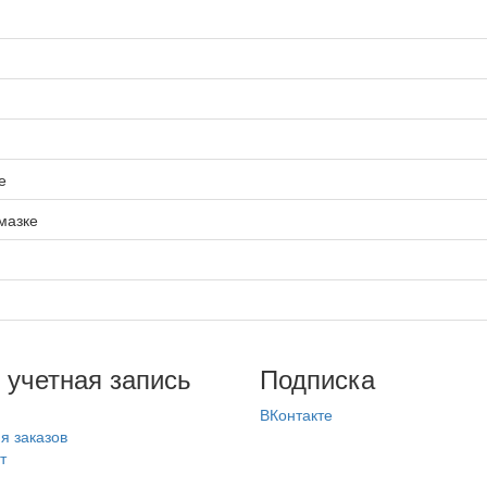
е
мазке
 учетная запись
Подписка
ВКонтакте
я заказов
т