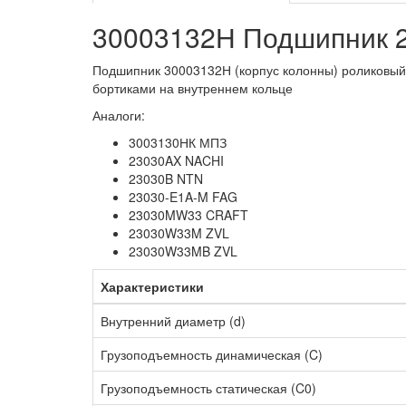
30003132Н Подшипник 
Подшипник 30003132Н (корпус колонны) роликовый
бортиками на внутреннем кольце
Аналоги:
3003130НК МПЗ
23030AX NACHI
23030B NTN
23030-E1A-M FAG
23030MW33 CRAFT
23030W33M ZVL
23030W33MB ZVL
Характеристики
Внутренний диаметр (d)
Грузоподъемность динамическая (C)
Грузоподъемность статическая (C0)