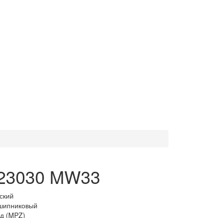
23030 MW33
ский
шипниковый
од (MPZ)