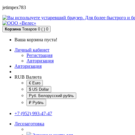
jetimpex783
Корзина
Товаров 0 ( )
0
Ваша корзина пуста!
Личный кабинет
Регистрация
Авторизация
Авторизация
RUB
Валюта
€ Euro
$ US Dollar
Руб. Белорусский рубль
₽ Рубль
+7 (952) 993-47-47
Лесозаготовка