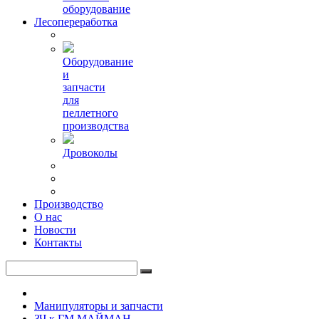
оборудование
Лесопереработка
Оборудование
и
запчасти
для
пеллетного
производства
Дровоколы
Производство
О нас
Новости
Контакты
Манипуляторы и запчасти
ЗЧ к ГМ МАЙМАН