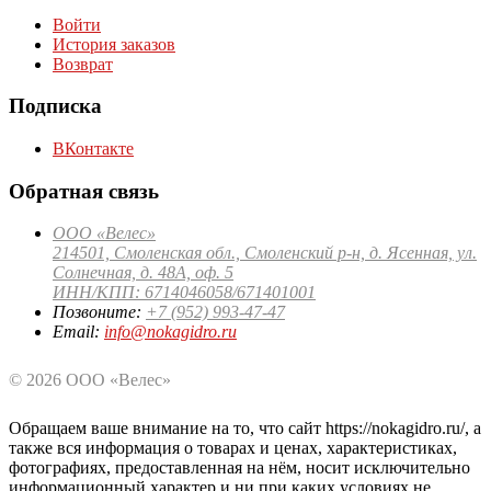
Войти
История заказов
Возврат
Подписка
ВКонтакте
Обратная связь
ООО «Велес»
214501, Смоленская обл., Смоленский р-н, д. Ясенная, ул.
Солнечная, д. 48А, оф. 5
ИНН/КПП: 6714046058/671401001
Позвоните:
+7 (952) 993-47-47
Email:
info@nokagidro.ru
© 2026 ООО «Велес»
Обращаем ваше внимание на то, что сайт https://nokagidro.ru/, а
также вся информация о товарах и ценах, характеристиках,
фотографиях, предоставленная на нём, носит исключительно
информационный характер и ни при каких условиях не