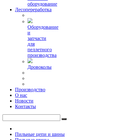
оборудование
Лесопереработка
Оборудование
и
запчасти
для
пеллетного
производства
Дровоколы
Производство
О нас
Новости
Контакты
Пильные цепи и шины
Пильные шины