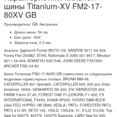
шины Titanium-XV FM2-17-
80XV GB
Производитель: GB, Австралия.
Длина шины: 54 см.
Шаг цепи: .404″.
Ширина паза: 2.0 мм.
Аналоги: Iggesund Forest W2701-54; SANDVIK 9211-54-404;
Foreq Flex 254M2; STIHL Rollomatic E 3080 001 9917; Windsor
9211-54-404; KOMATSU 5067348; JOHN DEERE F057693;
ARCHER FM2-54-80.
Шина Титаниум FM2-17-80XV GB совместима со следующими
моделями харвестерных головок: BRUNN MM-48,
CATERPILLER 601 Spindeln, CATERPILLER 645, 602 w/o chain
tensioner, HH45, DENHARCO SH 400, EVI HARVESTER 450,
FARMI Farmi 37,45, FOREST ONE FI (LEKOPA) F1-450, FX
INTERNATIONAL FX450, HUMA HP300, HYDRO SAW-BUCK
(See FEC) HYPRO, IW DA90, KESLA / PATU, FORESTERI PATU,
PATU 410 SH, KETO 100, 100LD, 100LD4, 51, 51LD, 51LD4, Top
Saw for 800TS, 825TS, 1000TS Supreme, LAKO Saw for 550,