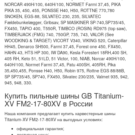
NORCAR 490H/100, 640H/100, NORMET Farmi 37,45, PIKA
PIKA 35, 450, 455, PONSSE H40, H50, ROTTNE 770,780
SNOKEN, EGS-88, SILVATEC 230, 235, SILVATEC
Fældebunkelægger, Gribsav, SP MASKINER SP-740,SP735/45,
FX450, TAPIO 400, T550R, TIMBCO (ROSIN) RD975 (top saw),
TIMBERJACK (FMG) 740, 750GP, 735, 743, VALOR (See
WOODKING & TARGET) VICORT V340, VIKING 520, Caterpillar
HH45, Denarco SH500, Farmi 37,45, Forest one 450, FX450,
HAHN 43, HTS HP 300, IW DA90, Kesla Foresteri 18RH,400 SH,
405 RH, Keto 51, 51LD, 51 Victor, 100, NIAB, Norcar 490H/100,
640H/100, Normet Farmi 37,45, Patu 400SH, 405RH, Pika
35,450,455, Ponsse H40, H50, Robin 975, Rottne EGS 88/88B,
SP SP735/45, SP740, FX450, Silvatec 230/235, Valmet 935, 942,
945, 948, 330.
Купить пильные шины GB Titanium-
XV FM2-17-80XV в России
Наша компания предлагает купить харвестерные шины
Titanium-XV FM2-17-80XV на выгодных условиях:
официальная гарантия;
доступная цена;