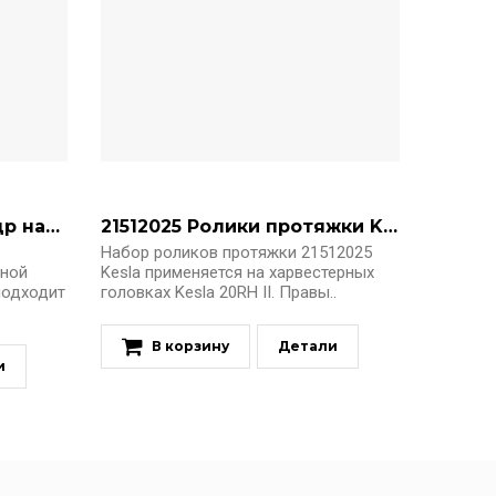
28896001 Гидроцилиндр наклона головы
21512025 Ролики протяжки Kesla 20RH II
Набор роликов протяжки 21512025
рной
Kesla применяется на харвестерных
подходит
головках Kesla 20RH II. Правы..
В корзину
Детали
и