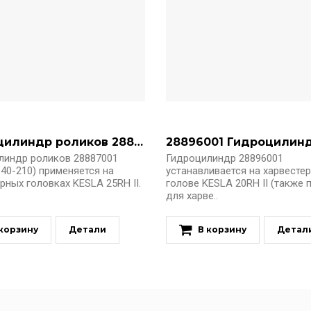
Гидроцилиндр роликов 28887001 (ИТГ-70-40-210)
линдр роликов 28887001
Гидроцилиндр 28896001
40-210) применяется на
устанавливается на харвесте
рных головках KESLA 25RH II.
голове KESLA 20RH II (также 
для харве..
 корзину
Детали
В корзину
Детал