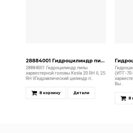
28884001 Гидроцилиндр пилы
28884001 Гидроцилиндр пилы
Гидроци
харвестерной головы Kesla 20 RH II, 25
(ИТГ-70-
RH IIГидравлический цилиндр п..
харвесте
Вы..
В корзину
Детали
В