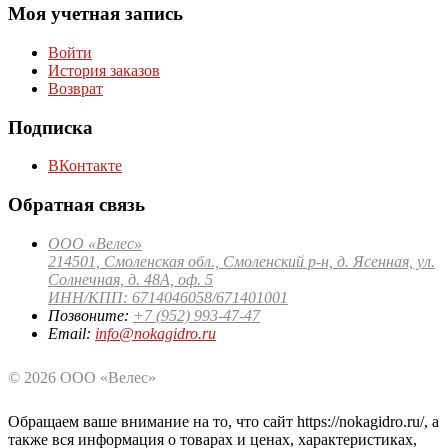
Моя учетная запись
Войти
История заказов
Возврат
Подписка
ВКонтакте
Обратная связь
ООО «Велес»
214501, Смоленская обл., Смоленский р-н, д. Ясенная, ул.
Солнечная, д. 48А, оф. 5
ИНН/КПП: 6714046058/671401001
Позвоните:
+7 (952) 993-47-47
Email:
info@nokagidro.ru
© 2026 ООО «Велес»
Обращаем ваше внимание на то, что сайт https://nokagidro.ru/, а
также вся информация о товарах и ценах, характеристиках,