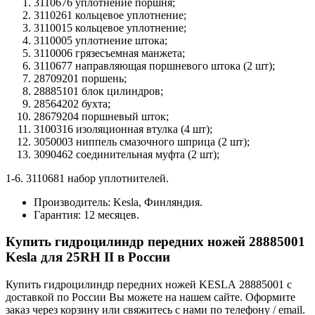
3110676 уплотнение поршня;
3110261 кольцевое уплотнение;
3110015 кольцевое уплотнение;
3110005 уплотнение штока;
3110006 грязесъемная манжета;
3110677 направляющая поршневого штока (2 шт);
28709201 поршень;
28885101 блок цилиндров;
28564202 бухта;
28679204 поршневый шток;
3100316 изоляционная втулка (4 шт);
3050003 ниппель смазочного шприца (2 шт);
3090462 соединительная муфта (2 шт);
1-6. 3110681 набор уплотнителей.
Производитель: Kesla, Финляндия.
Гарантия: 12 месяцев.
Купить гидроцилиндр передних ножей 28885001
Kesla для 25RH II в России
Купить гидроцилиндр передних ножей KESLA 28885001 с
доставкой по России Вы можете на нашем сайте. Оформите
заказ через корзину или свяжитесь с нами по телефону / email.