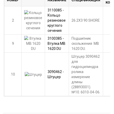
НОМЕР
НАЗВАНИЕ
СПЕЦИФИКАЦИЯ
КОМ
3110085 -
Кольцо
2
резиновое
26.2X3 90 SHORE
круглого
сечения
3100385 -
Подшипник
9
Втулка MB
скольжения MB
1620 DU
1620 DU.
Штуцер 3090462
для
гидроцилиндра
3090462 -
ролика
10
Штуцер
измерение
длины
(28893001).
№10. 6010-04-06.