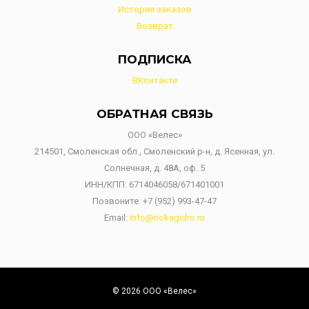
История заказов
Возврат
ПОДПИСКА
ВКонтакте
ОБРАТНАЯ СВЯЗЬ
ООО «Велес»
214501, Смоленская обл., Смоленский р-н, д. Ясенная, ул.
Солнечная, д. 48А, оф. 5
ИНН/КПП: 6714046058/671401001
Позвоните:
+7 (952) 993-47-47
Email:
info@nokagidro.ru
© 2026 ООО «Велес»