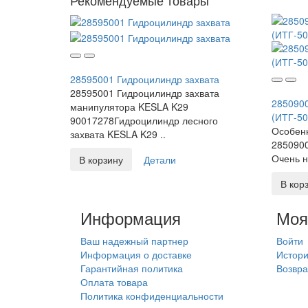
28595001 Гидроцилиндр захвата
28595001 Гидроцилиндр захвата
2850900
манипулятора KESLA K29
(ИТГ-50
90017278Гидроцилиндр лесного
Особен
захвата KESLA K29 ..
2850900
Очень н
В корзину
Детали
В кор
Информация
Моя
Ваш надежный партнер
Войти
Информация о доставке
Истори
Гарантийная политика
Возвра
Оплата товара
Политика конфиденциальности