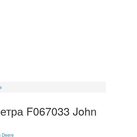
e
етра F067033 John
n Deere