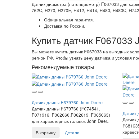
Датчик диаметра (потенциометр) F067033 для харве
762C, H270, H270E, H412, H414, H480, H480C, H7
Официальная гарантия.
Доставка по России.
Купить датчик F067033 
Вы можете купить датчик F067033 на выгодных усл
регион РФ. Чтобы узнать цену датчика и условия по
Рекомендуемые товары
Датчик длины F679760 John Deere
Датчик длины F679760 (F074541,
Датчик 
F071916, F062060,F062619, F065063)
Датчик 
для харвестерных головок John Deer..
F681635
харвест
В корзину
Детали