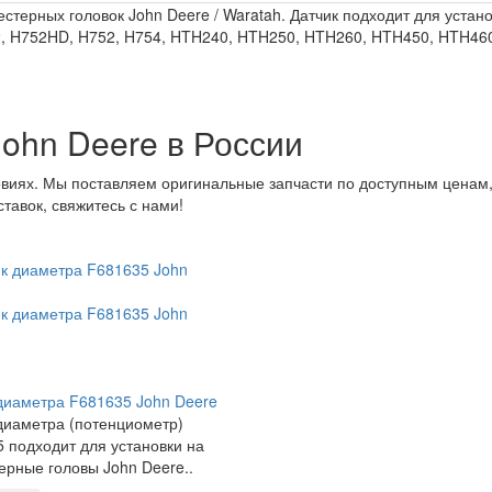
стерных головок John Deere / Waratah. Датчик подходит для уста
42, H752HD, H752, H754, HTH240, HTH250, HTH260, HTH450, HTH46
John Deere в России
овиях. Мы поставляем оригинальные запчасти по доступным ценам,
ставок, свяжитесь с нами!
диаметра F681635 John Deere
диаметра (потенциометр)
 подходит для установки на
ерные головы John Deere..