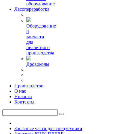
оборудование
Лесопереработка
Оборудование
и
запчасти
для
пеллетного
производства
Дровоколы
Производство
О нас
Новости
Контакты
Запасные части для спецтехники
Запчасти JOHN DEERE