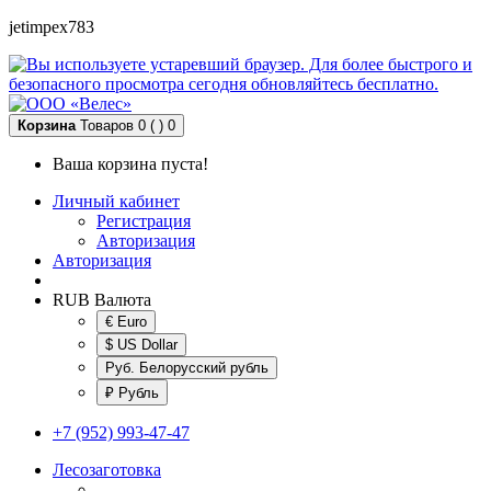
jetimpex783
Корзина
Товаров 0 ( )
0
Ваша корзина пуста!
Личный кабинет
Регистрация
Авторизация
Авторизация
RUB
Валюта
€ Euro
$ US Dollar
Руб. Белорусский рубль
₽ Рубль
+7 (952) 993-47-47
Лесозаготовка