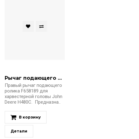
Рычаг подающего ролика правый F658189 John Deere
Правый рычаг подающего
ролика F658189 для
харвестерной головы John
Deere H480C. Предназна..
В корзину
Детали