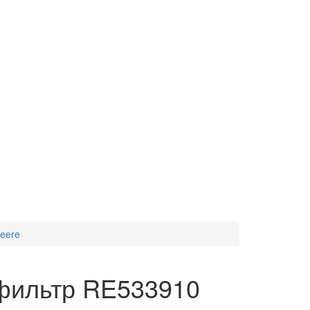
eere
фильтр RE533910