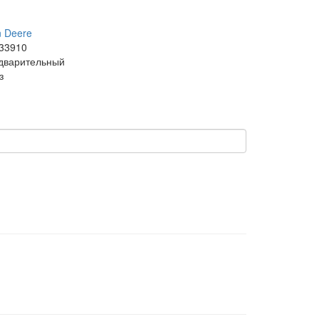
n Deere
33910
дварительный
з