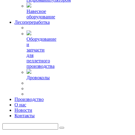
Навесное
оборудование
Лесопереработка
Оборудование
и
запчасти
для
пеллетного
производства
Дровоколы
Производство
О нас
Новости
Контакты