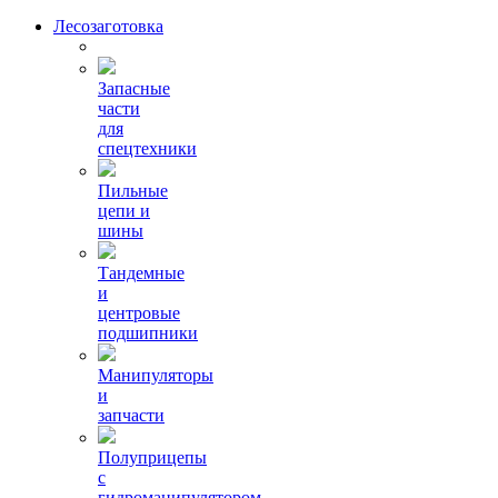
Лесозаготовка
Запасные
части
для
спецтехники
Пильные
цепи и
шины
Тандемные
и
центровые
подшипники
Манипуляторы
и
запчасти
Полуприцепы
с
гидроманипулятором