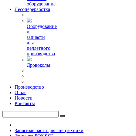
оборудование
Лесопереработка
Оборудование
и
запчасти
для
пеллетного
производства
Дровоколы
Производство
О нас
Новости
Контакты
Запасные части для спецтехники
Запчасти PONSSE