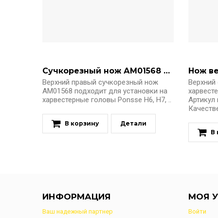
Сучкорезный нож АМ01568 Ponsse H7
Нож ве
Верхний правый сучкорезный нож
Верхний
АМ01568 подходит для установки на
харвесте
харвестерные головы Ponsse H6, H7, ..
Артикул 
Качестве
В корзину
Детали
В
ИНФОРМАЦИЯ
МОЯ У
Ваш надежный партнер
Войти