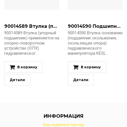
90014589 Втулка (подшипник) Kesla 112.6/95-159
90014590 Подшипник скольжения KESLA 600, 700
90014589 Втулка (упорный
90014590 Втулка основания
подшипник) применяется на
(подшипник скольжения,
опорно-поворотном
скользящая опора)
устройстве (ОПУ)
гидравлического
гидравлическог..
манипулятора KESL..
В корзину
В корзину
Детали
Детали
ИНФОРМАЦИЯ
Ваш надежный партнер