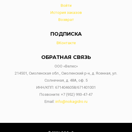
Войти
История заказов
Возврат
ПОДПИСКА
ВКонтакте
ОБРАТНАЯ СВЯЗЬ
ООО «Велес»
214501, Смоленская обл., Смоленский р-н, д. Ясенная, ул.
Солнечная, д. 48А, оф. 5
ИНН/КПП: 6714046058/671401001
Позвоните:
+7 (952) 993-47-47
Email:
info@nokagidro.ru