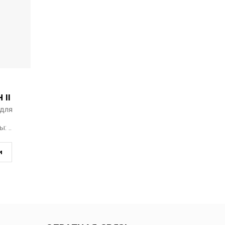
 II
 для
: ..
и