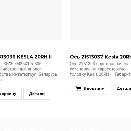
513036 KESLA 20RH II
Ось 21513037 Kesla 20RH
: 35/30/M25X1.5-306.
Ось 21513037 предназначена
ачественный аналог
установки на харвестерную
ства Интатехгруп, Беларусь.
головку Kesla 20RH II. Габариты
..
В корзину
Детал
 корзину
Детали