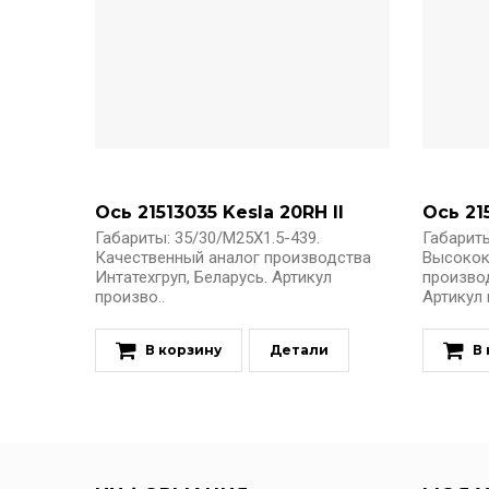
Ось 21513035 Kesla 20RH II
Ось 21
Габариты: 35/30/M25X1.5-439.
Габариты
Качественный аналог производства
Высокок
Интатехгруп, Беларусь. Артикул
производ
произво..
Артикул п
В корзину
Детали
В