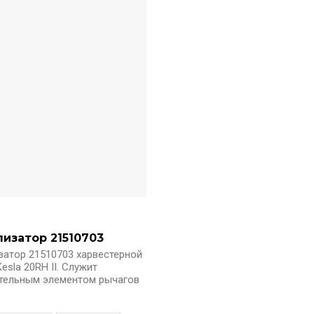
изатор 21510703
затор 21510703 харвестерной
esla 20RH II. Служит
тельным элементом рычагов