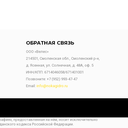
ОБРАТНАЯ СВЯЗЬ
ООО «Велес»
214501, Смоленская обл., Смоленский р-н,
д. Ясенная, ул. Солнечная, д. 48А, оф. 5
ИНН/КПП: 6714046058/671401001
Позвоните:
+7 (952) 993-47-47
Email:
info@nokagidro.ru
ографиях, предоставленная на нём, носит исключительно
данского кодекса Российской Федерации.