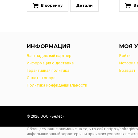
В корзину
Детали
В
ИНФОРМАЦИЯ
МОЯ У
Ваш надежный партнер
Войти
Информация о доставке
История 
Гарантийная политика
Возврат
Оплата товара
Политика конфиденциальности
© 2026 ООО «Велес»
Обращаем ваше внимание на то, что сайт https://nokagidr
информационный характер и ни при каких условиях не яв