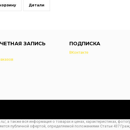
 корзину
Детали
ЧЕТНАЯ ЗАПИСЬ
ПОДПИСКА
ВКонтакте
заказов
o.ru/, а также вся информация о товарах и ценах, характеристиках, фот
ляется публичной офертой, определяемой положениями Статьи 437 Граж