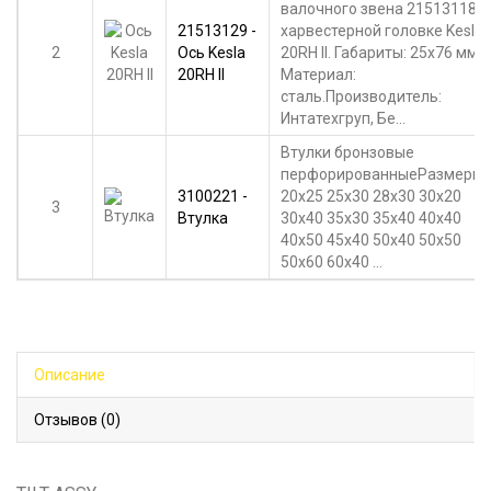
валочного звена 21513118 в
21513129 -
харвестерной головке Kesla
2
Ось Kesla
20RH II. Габариты: 25х76 мм.
20RH II
Материал:
сталь.Производитель:
Интатехгруп, Бе...
Втулки бронзовые
перфорированныеРазмеры:
3100221 -
20x25 25x30 28x30 30x20
3
Втулка
30x40 35x30 35x40 40x40
40x50 45x40 50x40 50x50
50x60 60x40 ...
Описание
Отзывов (0)