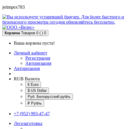
jetimpex783
Корзина
Товаров 0 ( )
0
Ваша корзина пуста!
Личный кабинет
Регистрация
Авторизация
Авторизация
RUB
Валюта
€ Euro
$ US Dollar
Руб. Белорусский рубль
₽ Рубль
+7 (952) 993-47-47
Лесозаготовка