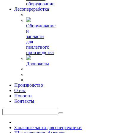
оборудование
Лесопереработка
Оборудование
и
запчасти
для
пеллетного
производства
Дровоколы
Производство
О нас
Новости
Контакты
Запасные части для спецтехники
ЗЧ к харвестеру Амкодор