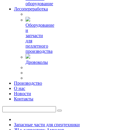
оборудование
Лесопереработка
Оборудование
и
запчасти
для
пеллетного
производства
Дровоколы
Производство
О нас
Новости
Контакты
Запасные части для спецтехники
ЗЧ к харвестеру Амкодор