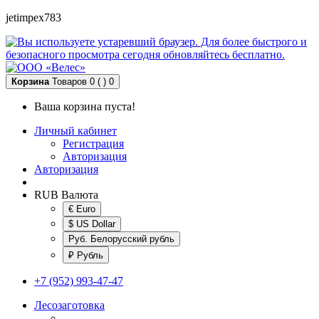
jetimpex783
Корзина
Товаров 0 ( )
0
Ваша корзина пуста!
Личный кабинет
Регистрация
Авторизация
Авторизация
RUB
Валюта
€ Euro
$ US Dollar
Руб. Белорусский рубль
₽ Рубль
+7 (952) 993-47-47
Лесозаготовка