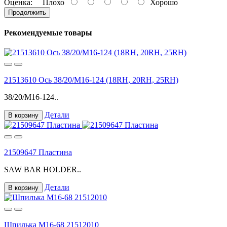
Оценка:
Плохо
Хорошо
Продолжить
Рекомендуемые товары
21513610 Ось 38/20/М16-124 (18RH, 20RH, 25RH)
38/20/M16-124..
Детали
В корзину
21509647 Пластина
SAW BAR HOLDER..
Детали
В корзину
Шпилька M16-68 21512010