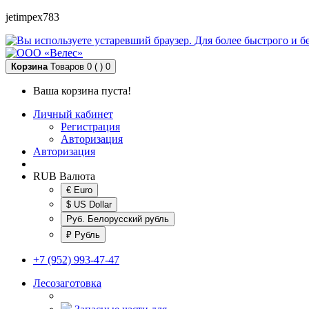
jetimpex783
Корзина
Товаров 0 ( )
0
Ваша корзина пуста!
Личный кабинет
Регистрация
Авторизация
Авторизация
RUB
Валюта
€ Euro
$ US Dollar
Руб. Белорусский рубль
₽ Рубль
+7 (952) 993-47-47
Лесозаготовка