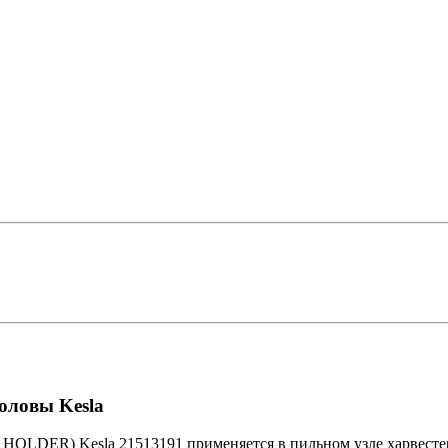
оловы Kesla
OLDER) Kesla 21513191 применяется в пильном узле харвестерн