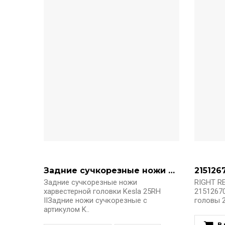
Задние сучкорезные ножи 21512667 Kesla 25RH II
Задние сучкорезные ножи
RIGHT R
харвестерной головки Kesla 25RH
2151267
IIЗадние ножи сучкорезные с
головы 25
артикулом K..
В