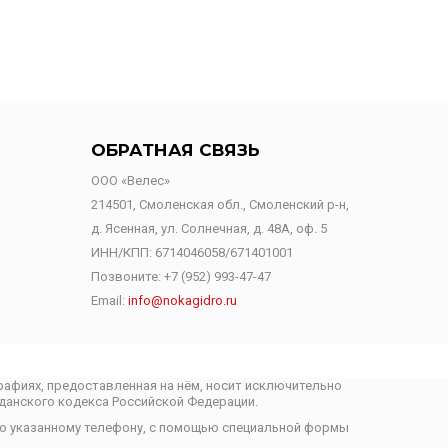
ОБРАТНАЯ СВЯЗЬ
ООО «Велес»
214501, Смоленская обл., Смоленский р-н,
д. Ясенная, ул. Солнечная, д. 48А, оф. 5
ИНН/КПП: 6714046058/671401001
Позвоните:
+7 (952) 993-47-47
Email:
info@nokagidro.ru
ографиях, предоставленная на нём, носит исключительно
данского кодекса Российской Федерации.
по указанному телефону, с помощью специальной формы