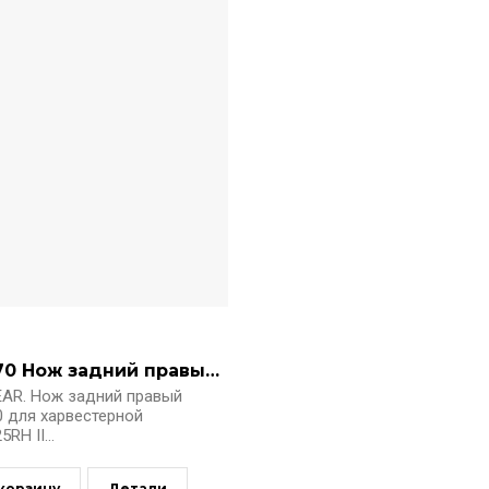
21512670 Нож задний правый (25RH)
EAR. Нож задний правый
0 для харвестерной
RH II...
 корзину
Детали