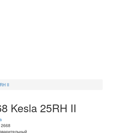
RH II
8 Kesla 25RH II
a
12668
дварительный