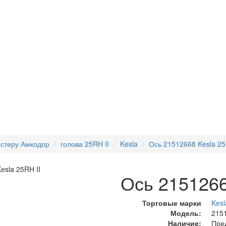
естеру Амкодор
голова 25RH II
Kesla
Ось 21512668 Kesla 25
Ось 2151266
Торговые марки
Kesl
Модель:
215
Наличие:
Пре