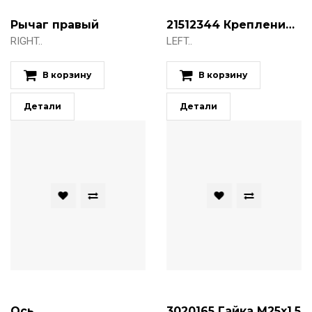
Рычаг правый
21512344 Крепление рычага левое (25RH)
RIGHT..
LEFT..
В корзину
В корзину
Детали
Детали
Ось
3020165 Гайка М25х1.5