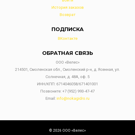
Войти
История заказов
Возврат
ПОДПИСКА
ВКонтакте
ОБРАТНАЯ СВЯЗЬ
ООО «Велес»
214501, Смоленская обл., Смоленский р-н, д. Ясенная, ул.
Солнечная, д. 48А, оф. 5
ИНН/КПП: 6714046058/671401001
Позвоните:
+7 (952) 993-47-47
Email:
info@nokagidro.ru
© 2026 ООО «Велес»