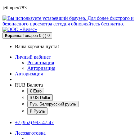
jetimpex783
Корзина
Товаров 0 ( )
0
Ваша корзина пуста!
Личный кабинет
Регистрация
Авторизация
Авторизация
RUB
Валюта
€ Euro
$ US Dollar
Руб. Белорусский рубль
₽ Рубль
+7 (952) 993-47-47
Лесозаготовка