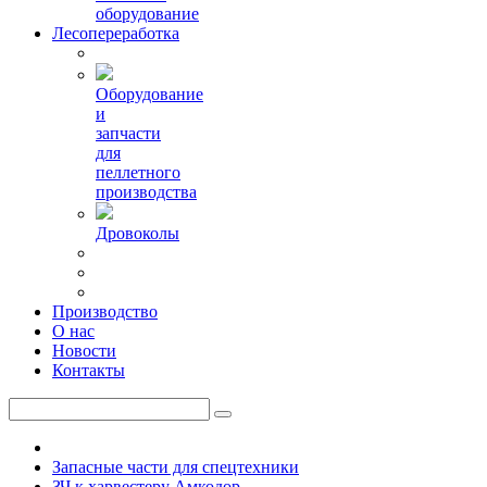
оборудование
Лесопереработка
Оборудование
и
запчасти
для
пеллетного
производства
Дровоколы
Производство
О нас
Новости
Контакты
Запасные части для спецтехники
ЗЧ к харвестеру Амкодор