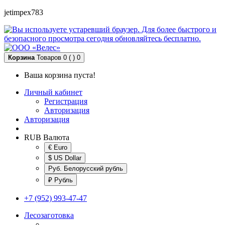
jetimpex783
Корзина
Товаров 0 ( )
0
Ваша корзина пуста!
Личный кабинет
Регистрация
Авторизация
Авторизация
RUB
Валюта
€ Euro
$ US Dollar
Руб. Белорусский рубль
₽ Рубль
+7 (952) 993-47-47
Лесозаготовка