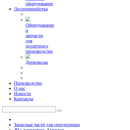
оборудование
Лесопереработка
Оборудование
и
запчасти
для
пеллетного
производства
Дровоколы
Производство
О нас
Новости
Контакты
Запасные части для спецтехники
ЗЧ к харвестеру Амкодор