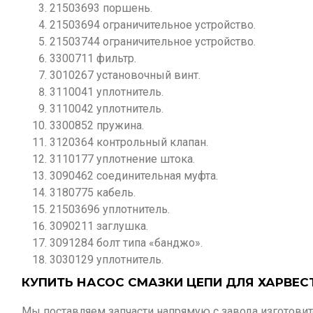
21503693 поршень.
21503694 ограничительное устройство.
21503744 ограничительное устройство.
3300711 фильтр.
3010267 установочный винт.
3110041 уплотнитель.
3110042 уплотнитель.
3300852 пружина.
3120364 контрольный клапан.
3110177 уплотнение штока.
3090462 соединительная муфта.
3180775 кабель.
21503696 уплотнитель.
3090211 заглушка.
3091284 болт типа «банджо».
3030129 уплотнитель.
КУПИТЬ НАСОС СМАЗКИ ЦЕПИ ДЛЯ ХАРВЕСТ
Мы поставляем запчасти напрямую с завода изготови