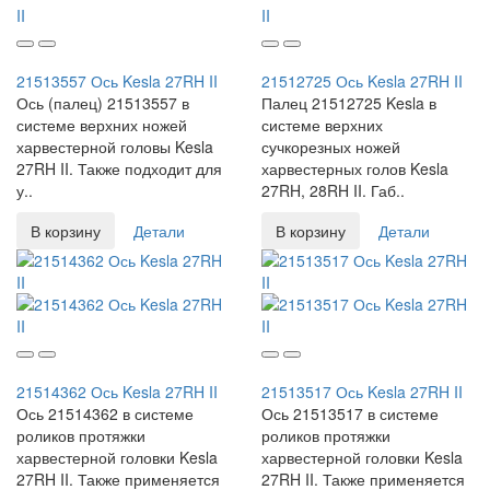
21513557 Ось Kesla 27RH II
21512725 Ось Kesla 27RH II
Ось (палец) 21513557 в
Палец 21512725 Kesla в
системе верхних ножей
системе верхних
харвестерной головы Kesla
сучкорезных ножей
27RH II. Также подходит для
харвестерных голов Kesla
у..
27RH, 28RH II. Габ..
В корзину
Детали
В корзину
Детали
21514362 Ось Kesla 27RH II
21513517 Ось Kesla 27RH II
Ось 21514362 в системе
Ось 21513517 в системе
роликов протяжки
роликов протяжки
харвестерной головки Kesla
харвестерной головки Kesla
27RH II. Также применяется
27RH II. Также применяется