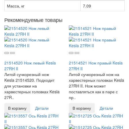
Масса, кг
7.09
Рекомендуемые товары
21514520 Нож левый Kesla
21514521 Нож правый Kesla
27RH II
27RH II
Литой сучкорезный нож
Литой сучкорезный нож на
Kesla 21514520. Подходит
харвестерных головках Kesla
для установки на
27RH II. Нож может
харвестерных головках Kesla
поставляться как в паре с
27R..
пр..
В корзину
Детали
В корзину
Детали