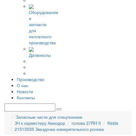
Оборудование
и
запчасти
для
пеллетного
производства
Дровоколы
Производство
О нас
Новости
Контакты
Запасные части для спецтехники
ЗЧ к харвестеру Амкодор
голова 27RH II
Kesla
21513535 Звездочка измерительного ролика