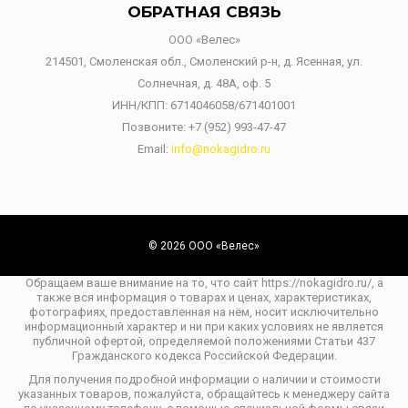
ОБРАТНАЯ СВЯЗЬ
ООО «Велес»
214501, Смоленская обл., Смоленский р-н, д. Ясенная, ул.
Солнечная, д. 48А, оф. 5
ИНН/КПП: 6714046058/671401001
Позвоните:
+7 (952) 993-47-47
Email:
info@nokagidro.ru
© 2026 ООО «Велес»
Обращаем ваше внимание на то, что сайт https://nokagidro.ru/, а
также вся информация о товарах и ценах, характеристиках,
фотографиях, предоставленная на нём, носит исключительно
информационный характер и ни при каких условиях не является
публичной офертой, определяемой положениями Статьи 437
Гражданского кодекса Российской Федерации.
Для получения подробной информации о наличии и стоимости
указанных товаров, пожалуйста, обращайтесь к менеджеру сайта