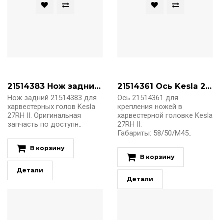
21514383 Нож задний Kesla 27RH II
21514361 Ось Kesla 27RH II
Нож задний 21514383 для
Ось 21514361 для
харвестерных голов Kesla
крепления ножей в
27RH II. Оригинальная
харвестерной головке Kesla
запчасть по доступн..
27RH II.
Габариты: 58/50/M45..
В корзину
В корзину
Детали
Детали