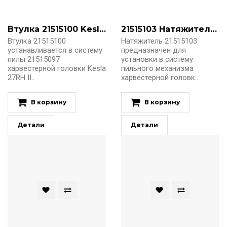
Втулка 21515100 Kesla 27RH III
21515103 Натяжитель Kesla 27RH III
Втулка 21515100
Натяжитель 21515103
устанавливается в систему
предназначен для
пилы 21515097
установки в систему
харвестерной головки Kesla
пильного механизма
27RH II..
харвестерной головк..
В корзину
В корзину
Детали
Детали