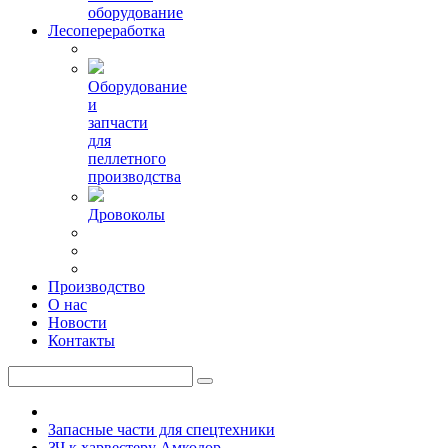
оборудование
Лесопереработка
Оборудование
и
запчасти
для
пеллетного
производства
Дровоколы
Производство
О нас
Новости
Контакты
Запасные части для спецтехники
ЗЧ к харвестеру Амкодор