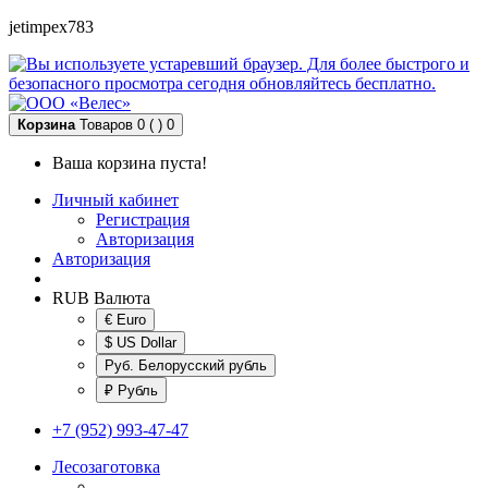
jetimpex783
Корзина
Товаров 0 ( )
0
Ваша корзина пуста!
Личный кабинет
Регистрация
Авторизация
Авторизация
RUB
Валюта
€ Euro
$ US Dollar
Руб. Белорусский рубль
₽ Рубль
+7 (952) 993-47-47
Лесозаготовка