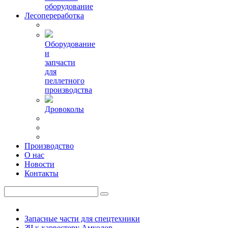
оборудование
Лесопереработка
Оборудование
и
запчасти
для
пеллетного
производства
Дровоколы
Производство
О нас
Новости
Контакты
Запасные части для спецтехники
ЗЧ к харвестеру Амкодор