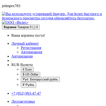
jetimpex783
Корзина
Товаров 0 ( )
0
Ваша корзина пуста!
Личный кабинет
Регистрация
Авторизация
Авторизация
RUB
Валюта
€ Euro
$ US Dollar
Руб. Белорусский рубль
₽ Рубль
+7 (952) 993-47-47
Лесозаготовка