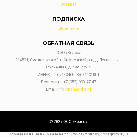
Возврат
ПОДПИСКА
ВКонтакте
ОБРАТНАЯ СВЯЗЬ
ООО «Велес»
214501, Смоленская обл., Смоленский р-н, д. Ясенная, ул.
Солнечная, д. 48А, оф. 5
ИНН/КПП: 6714046058/671401001
Позвоните:
+7 (952) 993-47-47
Email:
info@nokagidro.ru
© 2026 ООО «Велес»
Обращаем ваше внимание на то, что сайт https://nokagidro.ru/, а