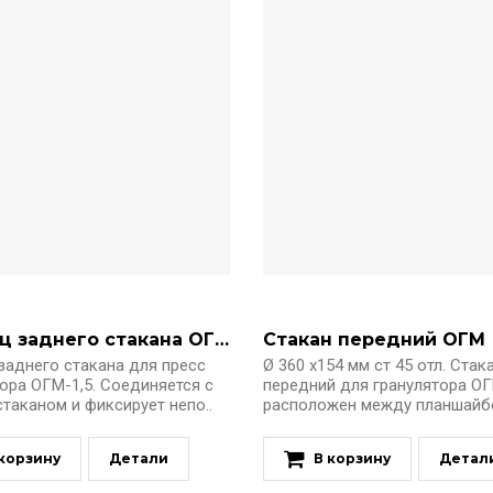
Фланец заднего стакана ОГМ
Стакан передний ОГМ
заднего стакана для пресс
Ø 360 х154 мм ст 45 отл. Стак
ора ОГМ-1,5. Соединяется с
передний для гранулятора ОГ
таканом и фиксирует непо..
расположен между планшайбой
 корзину
Детали
В корзину
Детал