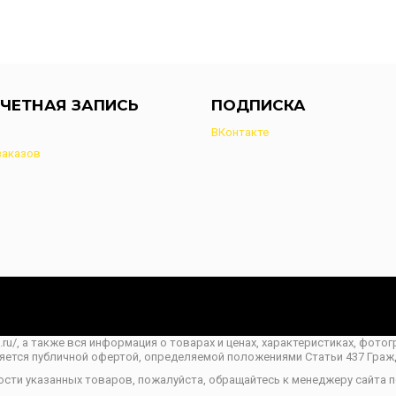
ЧЕТНАЯ ЗАПИСЬ
ПОДПИСКА
ВКонтакте
заказов
o.ru/, а также вся информация о товарах и ценах, характеристиках, фот
ляется публичной офертой, определяемой положениями Статьи 437 Граж
ости указанных товаров, пожалуйста, обращайтесь к менеджеру сайта 
.