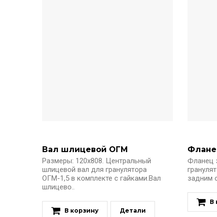
Вал шлицевой ОГМ
Размеры: 120х808. Центральный
Фланец 
шлицевой вал для гранулятора
гранулят
ОГМ-1,5 в комплекте с гайками.Вал
задним с
шлицево..
В
В корзину
Детали