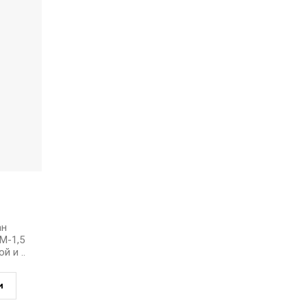
ан
М-1,5
 и ..
и