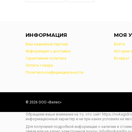
ИНФОРМАЦИЯ
МОЯ У
Ваш надежный партнер
Войти
Информация о доставке
История 
Гарантийная политика
Возврат
Оплата товара
Политика конфиденциальности
© 2026 ООО «Велес»
Обращаем ваше внимание на то, что сайт https://nokagidr
информационный характер и ни при каких условиях не яв
Для получения подробной информации о наличии и стоим
связи или на адрес электронной почты: info@nokagidro.ru