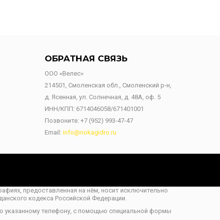
ОБРАТНАЯ СВЯЗЬ
ООО «Велес»
214501, Смоленская обл., Смоленский р-н,
д. Ясенная, ул. Солнечная, д. 48А, оф. 5
ИНН/КПП: 6714046058/671401001
Позвоните:
+7 (952) 993-47-47
Email:
info@nokagidro.ru
ографиях, предоставленная на нём, носит исключительно
данского кодекса Российской Федерации.
по указанному телефону, с помощью специальной формы