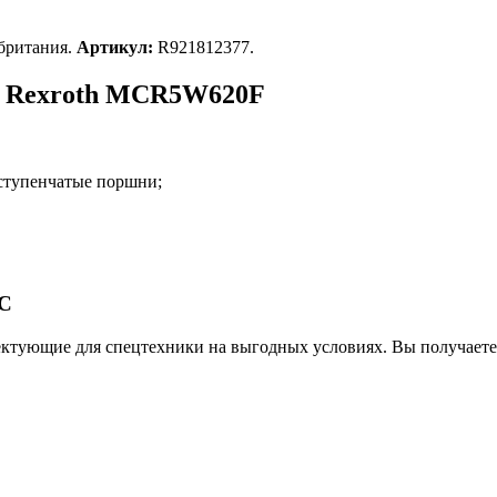
британия.
Артикул:
R921812377.
а Rexroth MCR5W620F
 ступенчатые поршни;
ЕС
ктующие для спецтехники на выгодных условиях. Вы получаете