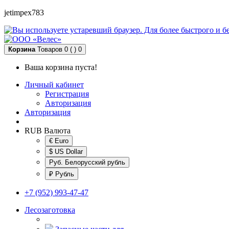
jetimpex783
Корзина
Товаров 0 ( )
0
Ваша корзина пуста!
Личный кабинет
Регистрация
Авторизация
Авторизация
RUB
Валюта
€ Euro
$ US Dollar
Руб. Белорусский рубль
₽ Рубль
+7 (952) 993-47-47
Лесозаготовка