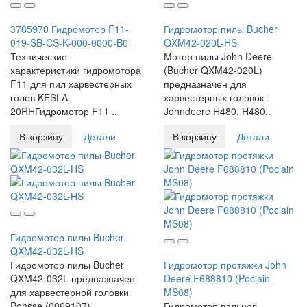
3785970 Гидромотор F11-
Гидромотор пилы Bucher
019-SB-CS-K-000-0000-B0
QXM42-020L-HS
Технические
Мотор пилы John Deere
характеристики гидромотора
(Bucher QXM42-020L)
F11 для пил харвестерных
предназначен для
голов KESLA
харвестерных головок
20RHГидромотор F11 ..
Johndeere H480, H480..
В корзину
Детали
В корзину
Детали
Гидромотор пилы Bucher
QXM42-032L-HS
Гидромотор пилы Bucher
Гидромотор протяжки John
QXM42-032L предназначен
Deere F688810 (Poclain
для харвестерной головки
MS08)
Ponsse (0069107).
Гидромотор вальцов