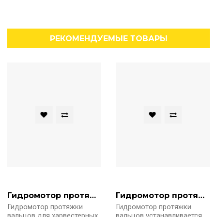
РЕКОМЕНДУЕМЫЕ ТОВАРЫ
Гидромотор протяжки MT 400 SHLLHD
Гидромотор протяжки Danfoss OMT 400 HD 151B0372
Гидромотор протяжки
Гидромотор протяжки
вальцов для харвестерных
вальцов устанавливается