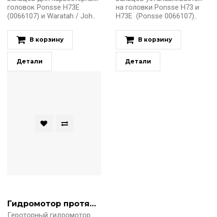
головок Ponsse Н73Е
на головки Ponsse H73 и
(0066107) и Waratah / Joh..
H73E (Ponsse 0066107)..
В корзину
В корзину
Детали
Детали
Гидромотор протяжки Danfoss OMS 160 151F0517
Героторный гидромотор