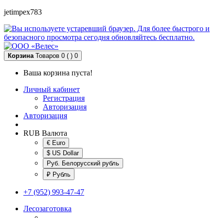
jetimpex783
Корзина
Товаров 0 ( )
0
Ваша корзина пуста!
Личный кабинет
Регистрация
Авторизация
Авторизация
RUB
Валюта
€ Euro
$ US Dollar
Руб. Белорусский рубль
₽ Рубль
+7 (952) 993-47-47
Лесозаготовка