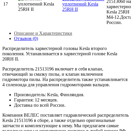
21513060 на
17
уплотнений Kesla
харвестерно
25RH II
Kesla 25RH 
М4-12.Доста
России.
Описание и Характеристики
Отзывов (0)
Распределитель харвестерной головы Kesla второго
поколения. Устанавливается в харвестерной голове Kesla
20RH II.
Распределитель 21513196 включает в себя клапан,
отвечающий за смазку пилы, и клапан включения
гидромотора пилы. На распределитель также устанавливается
4 соленоида для управления гидромоторами вальцов.
Производитель: Kesla, Финляндия.
Гарантия: 12 месяцев.
Доставка по всей России.
Компания ВЕЛЕС поставляет гидравлический распределитель
Kesla 21513196 в сборе, а также отдельно оригинальные
запчасти и комплектующие к нему. Мы предлагаем самые
выгодные цены и оперативную доставку в любой регион РФ.