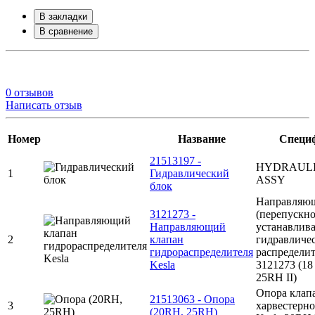
В закладки
В сравнение
0 отзывов
Написать отзыв
Номер
Название
Специ
21513197 -
HYDRAULI
1
Гидравлический
ASSY
блок
Направляю
3121273 -
(перепускно
Направляющий
устанавлива
2
клапан
гидравличе
гидрораспределителя
распределит
Kesla
3121273 (18 
25RH II)
Опора клап
21513063 - Опора
3
харвестерно
(20RH, 25RH)