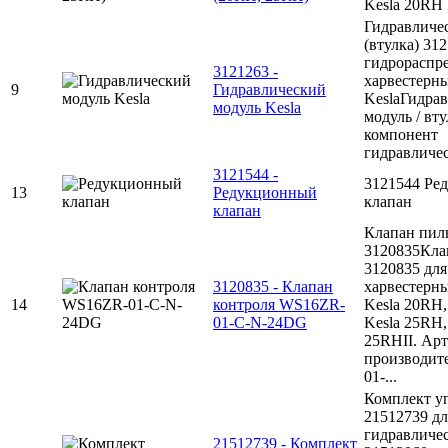
Kesla 20RH I
Гидравличе
(втулка) 31
гидрораспр
3121263 -
харвестерн
9
Гидравлический
KeslaГидра
модуль Kesla
модуль / вту
компонент
гидравличес
3121544 -
3121544 Ре
13
Редукционный
клапан
клапан
Клапан пи
3120835Кла
3120835 для
3120835 - Клапан
харвестерн
14
контроля WS16ZR-
Kesla 20RH,
01-C-N-24DG
Kesla 25RH,
25RHII. Ар
производит
01-...
Комплект у
21512739 дл
гидравличес
21512739 - Комплект