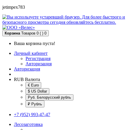
jetimpex783
Корзина
Товаров 0 ( )
0
Ваша корзина пуста!
Личный кабинет
Регистрация
Авторизация
Авторизация
RUB
Валюта
€ Euro
$ US Dollar
Руб. Белорусский рубль
₽ Рубль
+7 (952) 993-47-47
Лесозаготовка