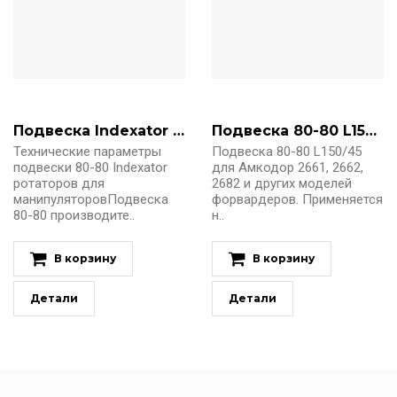
Подвеска Indexator 80-80
Подвеска 80-80 L150/45 с осями
Технические параметры
Подвеска 80-80 L150/45
подвески 80-80 Indexator
для Амкодор 2661, 2662,
ротаторов для
2682 и других моделей
манипуляторовПодвеска
форвардеров. Применяется
80-80 производите..
н..
В корзину
В корзину
Детали
Детали