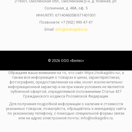
214501, Смоленская обл., Смоленский р-н, д. Ясенная, ул.
Солнечная, д. 48А, оф. 5
ИНН/КПП: 6714046058/671401001
Позвоните:
+7 (952) 993-47-47
Email:
info@nokagidro.ru
© 2026 ООО «Велес»
Обращаем ваше внимание на то, что сайт https://nokagidro.ru/, а
также вся информация о товарах и ценах, характеристиках,
фотографиях, предоставленная на нём, носит исключительно
информационный характер и ни при каких условиях не является
публичной офертой, определяемой положениями Статьи 437
Гражданского кодекса Российской Федерации.
Для получения подробной информации о наличии и стоимости
указанных товаров, пожалуйста, обращайтесь к менеджеру сайта
по указанному телефону, с помощью специальной формы связи
или на адрес электронной почты: info@nokagidro.ru.