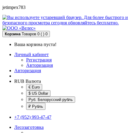
jetimpex783
Корзина
Товаров 0 ( )
0
Ваша корзина пуста!
Личный кабинет
Регистрация
Авторизация
Авторизация
RUB
Валюта
€ Euro
$ US Dollar
Руб. Белорусский рубль
₽ Рубль
+7 (952) 993-47-47
Лесозаготовка