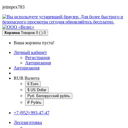
jetimpex783
Корзина
Товаров 0 ( )
0
Ваша корзина пуста!
Личный кабинет
Регистрация
Авторизация
Авторизация
RUB
Валюта
€ Euro
$ US Dollar
Руб. Белорусский рубль
₽ Рубль
+7 (952) 993-47-47
Лесозаготовка